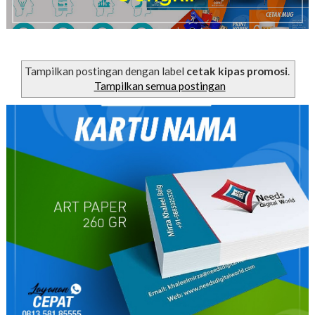
s
i
a
k
s
Tampilkan postingan dengan label
cetak kipas promosi
.
e
s
Tampilkan semua postingan
o
r
i
e
s
,
b
e
b
a
s
o
n
g
k
i
r