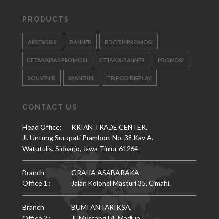
PRODUCTS
AKSESORIS
BANNER
BOOTH PROMOSI
CETAK KIPAS PROMOSI
CETAK X-BANNER
PROMOSI
SOUVENIR
SPANDUK
TRIPOD DISPLAY
CONTACT US
Head Office:
KRIAN TRADE CENTER.
Jl. Untung Suropati Prambon, No. 38 Kav A.
Watutulis, Sidoarjo, Jawa Timur 61264
Branch
GRAHA ASABARAKA
Office 1 :
Jalan Kolonel Masturi 35, Cimahi.
Branch
BUMI ANTARIKSA,
Office 2 :
Jl. Mustang L4, Madiun.