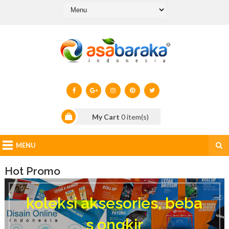
My Cart
0
item(s)
MENU
Hot Promo
k
o
koleksi aksesories, beba
l
e
s ongkir
k