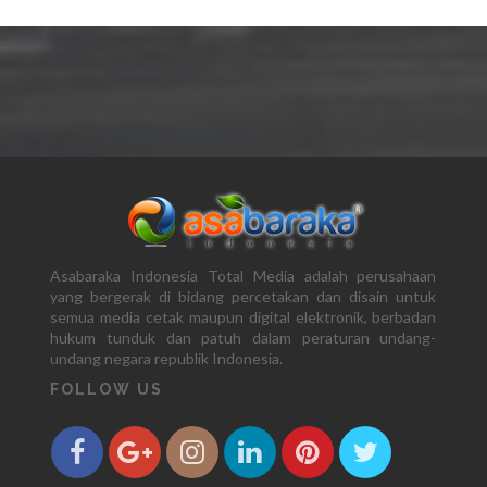
Asabaraka Indonesia Total Media adalah perusahaan
yang bergerak di bidang percetakan dan disain untuk
semua media cetak maupun digital elektronik, berbadan
hukum tunduk dan patuh dalam peraturan undang-
undang negara republik Indonesia.
FOLLOW US