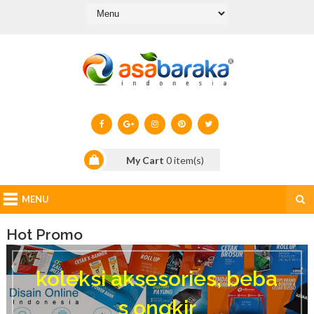
My Cart
0
item(s)
MENU
Hot Promo
k
o
koleksi aksesories, beba
l
e
s ongkir
k